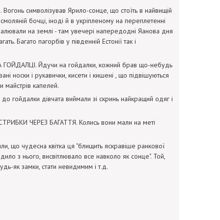
Вогонь символізував Ярило-сонце, що стоїть в найвищій
 смоляній бочці, іноді й в укріпленому на переплетенні
палювали на землі - там увечері напередодні Яанова дня
ать. Багато пагорбів у південній Естонії так і
НА ГОЙДАЛЦІ. Йдучи на гойдалки, кожний брав що-небудь
і носки і рукавички, кисети і кишені , що підвішуються
ти майстрів капелей.
у до гойдалки дівчата виймали зі скринь найкращий одяг і
 СТРИБКИ ЧЕРЕЗ БАГАТТЯ. Колись вони мали на меті
и, що чудесна квітка ця "блищить яскравіше ранкової
одило з нього, висвітлювало все навколо як сонце". Той,
удь-як замки, стати невидимим і т.д.