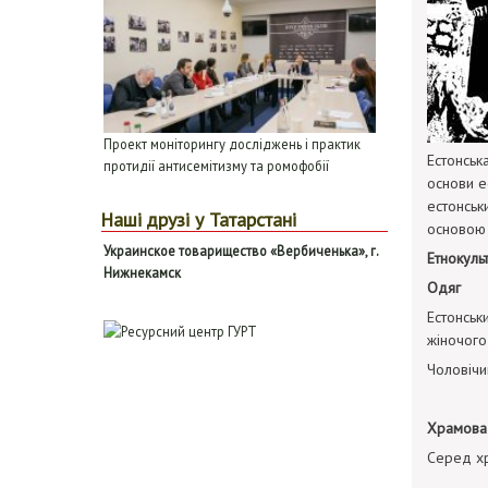
Проект моніторингу досліджень і практик
Естонськ
протидії антисемітизму та ромофобії
основи е
естонськ
Наші друзі у Татарстані
основою 
Ук
раинское товарищество «
В
ербиченька», г.
Етнокуль
Н
ижнекамск
Одяг
Естонськ
жіночого
Чоловічи
Храмова 
Серед хра