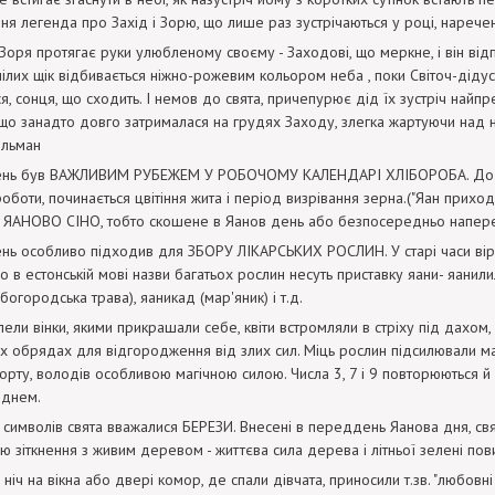
ня легенда про Захід і Зорю, що лише раз зустрічаються у році, наречен
ли Зоря протягає руки улюбленому своєму - Заходові, що меркне, і він від
ілих щік відбивається ніжно-рожевим кольором неба , поки Світоч-дідусь
я, сонця, що сходить. І немов до свята, причепурює дід їх зустріч найпр
 що занадто довго затрималася на грудях Заходу, злегка жартуючи над не
ельман
ень був ВАЖЛИВИМ РУБЕЖЕМ У РОБОЧОМУ КАЛЕНДАРІ ХЛІБОРОБА. До цьог
роботи, починається цвітіння жита і період визрівання зерна.("Яан приход
. ЯАНОВО СІНО, тобто скошене в Яанов день або безпосередньо напере
нь особливо підходив для ЗБОРУ ЛІКАРСЬКИХ РОСЛИН. У старі часи віра 
що в естонській мові назви багатьох рослин несуть приставку яани- яанили
богородська трава), яаникад (мар'яник) і т.д.
плели вінки, якими прикрашали себе, квіти встромляли в стріху під дахом,
их обрядах для відгородження від злих сил. Міць рослин підсилювали магі
сорту, володів особливою магічною силою. Числа 3, 7 і 9 повторюються й в
 днем.
 символів свята вважалися БЕРЕЗИ. Внесені в переддень Яанова дня, свя
ію зіткнення з живим деревом - життєва сила дерева і літньої зелені по
 ніч на вікна або двері комор, де спали дівчата, приносили т.зв. "любовн