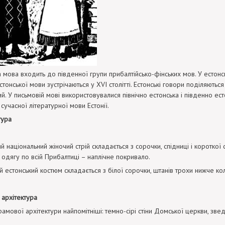
а мова входить до південної групи прибалтійсько-фінських мов. У естонс
стонської мови зустрічаються у XVI столітті. Естонські говори поділяютьс
ий. У письмовій мові використовувалися північно естонська і південно ест
сучасної літературної мови Естонії.
тура
ий національний жіночий стрій складається з сорочки, спідниці і коротк
 одягу по всій Прибалтиці – наплічне покривало.
й естонський костюм складається з білої сорочки, штанів трохи нижче кол
архітектура
мової архітектури найпомітніші: темно-сірі стіни Домської церкви, зведен