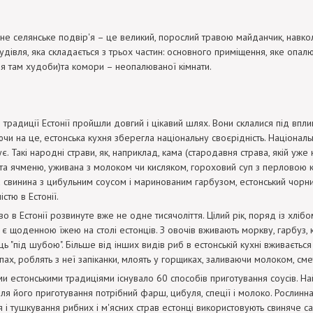
не селянське подвір'я – це великий, порослий травою майданчик, навколо
удівля, яка складається з трьох частин: основного приміщення, яке опал
я там худоби)та комори – неопалюваної кімнати.
 традиції Естонії пройшли довгий і цікавий шлях. Вони склалися під вплив
чи на це, естонська кухня зберегла національну своєрідність. Національ
є. Такі народні страви, як, наприклад, кама (стародавня страва, якій уже
та ячменю, уживана з молоком чи кисляком, гороховий суп з перловою 
 свинина з цибульним соусом і маринованим гарбузом, естонський чорни
стю в Естонії.
во в Естонії розвинуте вже не одне тисячоліття. Цілий рік, поряд із хлі
є щоденною їжею на столі естонців. З овочів вживають моркву, гарбуз, кап
ь "під шубою". Більше від інших видів риб в естонській кухні вживається
упах, роблять з неї запіканки, млоять у горщиках, заливаючи молоком, с
ми естонськими традиціями існувало 60 способів приготування соусів. Н
Для його приготування потрібний фарш, цибуля, спеції і молоко. Рослинна
 і тушкування рибних і м'ясних страв естонці використовують свиняче сал