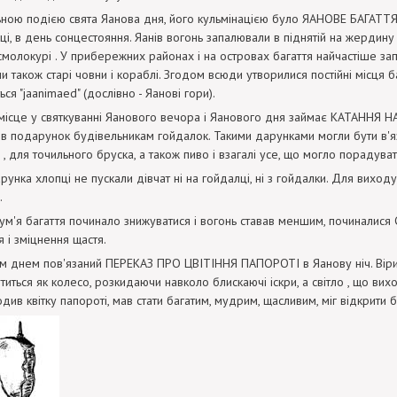
ною подією свята Яанова дня, його кульмінацією було ЯАНОВЕ БАГАТТЯ. 
чці, в день сонцестояння. Яанів вогонь запалювали в піднятій на жердину
молокурі . У прибережних районах і на островах багаття найчастіше за
 також старі човни і кораблі. Згодом всюди утворилися постійні місця баг
ся "jaanіmaed" (дослівно - Яанові гори).
місце у святкуванні Яанового вечора і Яанового дня займає КАТАННЯ 
 в подарунок будівельникам гойдалок. Такими дарунками могли бути в'язан
 , для точильного бруска, а також пиво і взагалі усе, що могло порадува
рунка хлопці не пускали дівчат ні на гойдалці, ні з гойдалки. Для виход
.
ум'я багаття починало знижуватися і вогонь ставав меншим, починалися
 і зміцнення щастя.
м днем пов'язаний ПЕРЕКАЗ ПРО ЦВІТІННЯ ПАПОРОТІ в Яанову ніч. Вірил
утиться як колесо, розкидаючи навколо блискаючі іскри, а світло , що вих
див квітку папороті, мав стати багатим, мудрим, щасливим, міг відкрити б