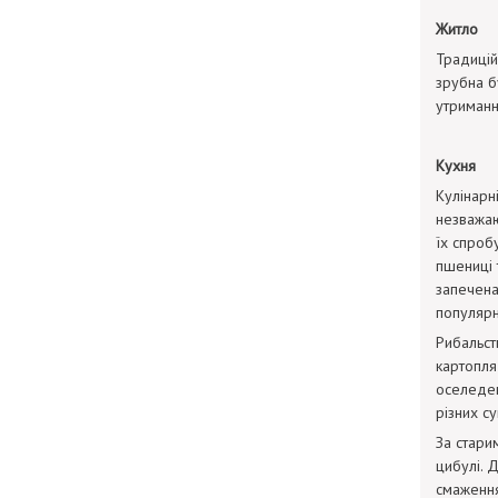
Житло
Традицій
зрубна б
утриманн
Кухня
Кулінарні
незважаю
їх спробу
пшениці 
запечена
популярні
Рибальст
картопля 
оселедец
різних с
За стари
цибулі. 
смаження