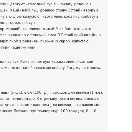
стонці готують холодний суп зі шпинату, ревеню з
ані. Каші - найбільш древню страву Естонії - варять з
нину з кислою капустою і картоплею, кров'яну ковбасу з
ують гороховий суп.
проміжний" - пшенично-житній. У хлібне тісто часто
 має винятково естонський смак. В Естонії прийнято йти в
иріг, пиріг з ревенем, пиріжки із сиром, капустою,
ипити чашечку кави.
вних частках. Кама як продукт характерний лише для
а кама розмішати 1 склянкою кефіру, йогурту чи молока.
 яйця (3 шт.), ізюм (100 гр.), порошок для випічки (1 ч.л.).
атної температури. В отриману суміш висипати вівсяні
о на дечко, покрите папером для випічки, залишаючи між
инку. Випікати при температурі 200 градусів, 8 - 10