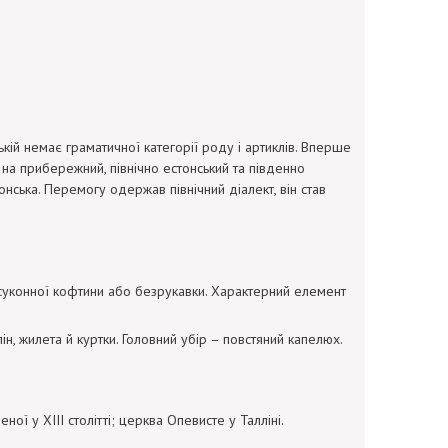
ькій немає граматичної категорії роду і артиклів. Вперше
я на прибережний, північно естонський та південно
онська. Перемогу одержав північний діалект, він став
ої суконної кофтини або безрукавки. Характерний елемент
ін, жилета й куртки. Головний убір – повстяний капелюх.
ої у ХІІІ столітті; церква Опевисте у Талліні.