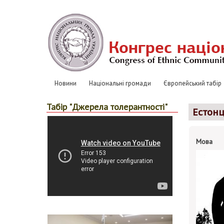
Перейти
к
основному
содержанию
Новини
Національні громади
Європейський табір
Основная
навигация
Табір "Джерела толерантності"
Естонц
Мова