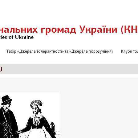
Табір «Джерела толерантності» та «Джерела порозуміння»
Клуби то
і