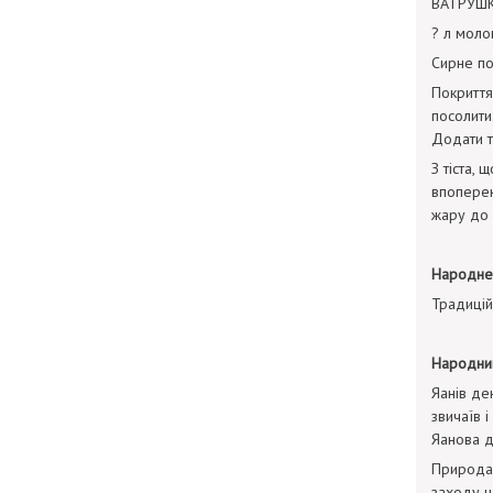
ВАТРУШ
? л молок
Сирне пок
Покриття 
посолити
Додати т
З тіста, 
впоперек
жару до 
Народне
Традицій
Народни
Яанів де
звичаїв 
Яанова д
Природа 
заходу не