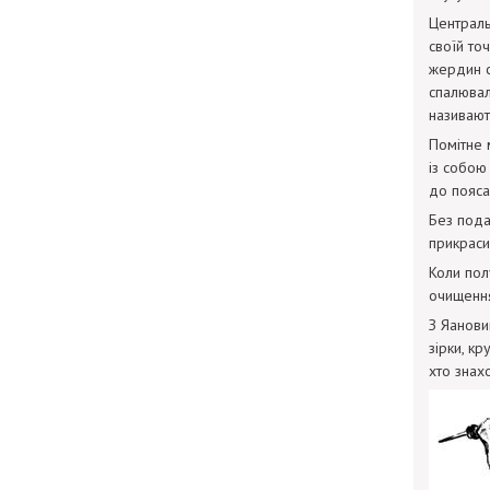
Централь
своїй то
жердин с
спалювали
називають
Помітне 
із собою
до пояса
Без пода
прикраси
Коли пол
очищення
З Яанови
зірки, кр
хто знахо