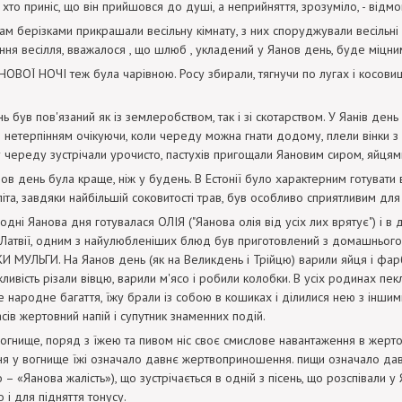
 хто приніс, що він прийшовся до душі, а неприйняття, зрозуміло, - відмо
м берізками прикрашали весільну кімнату, з них споруджували весільні
ня весілля, вважалося , що шлюб , укладений у Яанов день, буде міцни
ОВОЇ НОЧІ теж була чарівною. Росу збирали, тягнучи по лугах і косовиц
нь був пов'язаний як із землеробством, так і зі скотарством. У Яанів д
З нетерпінням очікуючи, коли череду можна гнати додому, плели вінки з кв
 череду зустрічали урочисто, пастухів пригощали Яановим сиром, яйця
нов день була краще, ніж у будень. В Естонії було характерним готу
літа, завдяки найбільшій соковитості трав, був особливо сприятливим для 
дні Яанова дня готувалася ОЛІЯ ("Яанова олія від усіх лих врятує") і в д
Латвії, одним з найулюбленіших блюд був приготовлений з домашнього т
 МУЛЬГИ. На Яанов день (як на Великдень і Трійцю) варили яйця і фар
ливість різали вівцю, варили м'ясо і робили колобки. В усіх родинах пекл
е народне багаття, їжу брали із собою в кошиках і ділилися нею з інши
асів жертовний напій і супутник знаменних подій.
огнище, поряд з їжею та пивом ніс своє смислове навантаження в жертов
ня у вогнище їжі означало давнє жертвоприношення. пищи означало да
 – «Яанова жалість»), що зустрічається в одній з пісень, що розспівали у
 і для підняття тонусу.