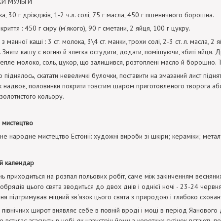
КИ МУЛЬГИ
а, 30 г дріжджів, 1-2 ч.л. солі, 75 г масла, 450 г пшеничного борошна.
риття : 450 г сиру (м'якого), 90 г сметани, 2 яйця, 100 г цукру.
з манної каші : 3 ст. молока, 3\4 ст. манки, трохи солі, 2-3 ст. л. масла, 2
. Зняти кашу с вогню й злегка остудити, додати, помішуючи, збиті яйця.
епле молоко, соль, цукор, що залишився, розтоплені масло й борошно. Тіс
що піднялось, скатати невеличкі булочки, поставити на змазаний лист підн
 надвоє, половинки покрити товстим шаром приготовленого творога аб
золотистого кольору.
 мистецтво
не народне мистецтво Естонії: художні вироби зі шкіри; кераміки; металу
й календар
нь приходиться на розпал польових робіт, саме між закінченням весняних 
і обрядів цього свята зводиться до двох днів і однієї ночі - 23-24 черв
ня підтримував міцний зв'язок цього свята з природою і глибоко схован
північних широт виявляє себе в повній вроді і моці в період Яанового д
 встигає згаснути в небі, як назустріч йому з коротких сутінок встають п