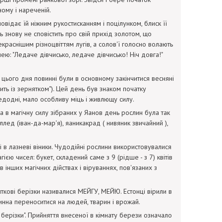
ому і нареченій.
повідає їй ніжним рукостисканням і поцілунком, блиск її
 знову не сповістить про свій прихід золотом, що
екраснішим різноцвіттям лугів, а солов'ї голосно волають
ю: "Ледаче дівчисько, ледаче дівчисько! Ніч довга!"
о дня повинні були в основному закінчитися весняні
ить із зернятком"). Цей день був знаком початку
додні, мало особливу міць і живлющу силу.
в магічну силу зібраних у Яанов день рослин була так
ллед (іван-да-мар'я), яаникакрад ( нивяник звичайний ),
 і в лазневі віники. Чудодійні рослини використовувалися
єю чисел: букет, складений саме з 9 (рідше - з 7) квітів
 інших магічних дійствах і віруваннях, пов'язаних з
ткові берізки називалися МЕЙГУ, МЕЙЮ. Естонці вірили в
винна переноситися на людей, тварин і врожай.
і берізки". Прийняття внесеної в кімнату берези означало