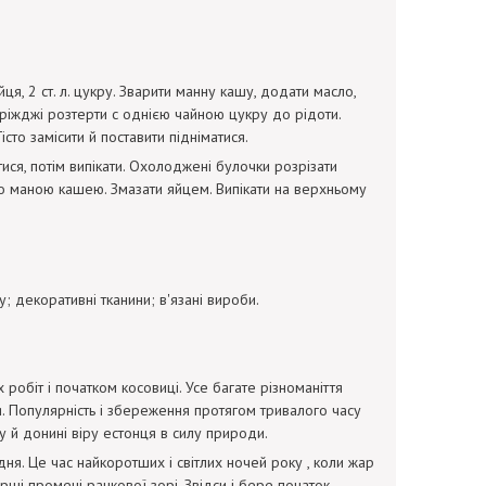
 яйця, 2 ст. л. цукру. Зварити манну кашу, додати масло,
 Дріжджі розтерти с однією чайною цукру до рідоти.
то замісити й поставити підніматися.
ятися, потім випікати. Охолоджені булочки розрізати
о маною кашею. Змазати яйцем. Випікати на верхньому
; декоративні тканини; в'язані вироби.
робіт і початком косовиці. Усе багате різноманіття
ня. Популярність і збереження протягом тривалого часу
у й донині віру естонця в силу природи.
ня. Це час найкоротших і світлих ночей року , коли жар
ерші промені ранкової зорі. Звідси і бере початок