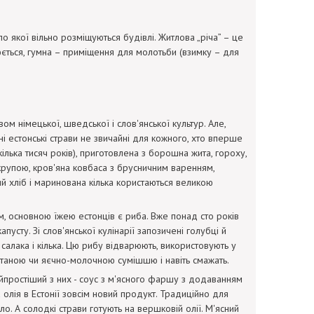
 якої вільно розміщуються будівлі. Житлова „річа” – це
юється, гумна – приміщення для молотьби (взимку – для
ом німецької, шведської і слов'янської культур. Але,
ні естонські страви не звичайні для кожного, хто вперше
 кілька тисяч років), приготовлена з борошна жита, гороху,
крупою, кров'яна ковбаса з брусничним варенням,
й хліб і маринована кілька користаються великою
бом, основною їжею естонців є риба. Вже понад сто років
усту. Зі слов'янської кулінарії запозичені голубці й
 салака і кілька. Цю рибу відварюють, використовують у
метаною чи яєчно-молочною сумішшю і навіть смажать.
айпростіший з них - соус з м'ясного фаршу з додаванням
 олія в Естонії зовсім новий продукт. Традиційно для
о. А солодкі страви готують на вершковій олії. М'ясний