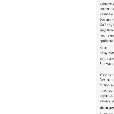
асортиме
кислим м
незапам'
брусничн
Хлібобул
додають п
гості з ч
грибами,
Кама
Каму гот
естонськ
За смако
Вівсяне 
Великі пі
М'який м
пластівц
коржами 
хвилин, 
Яанів де