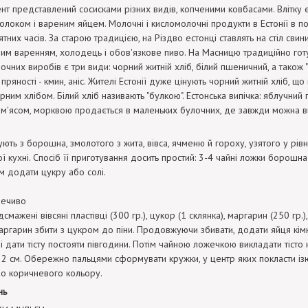
нт представлений сосисками різних видів, копченими ковбасами. Влітку е
олоком і вареним яйцем. Молочні і кисломолочні продукти в Естонії в пош
ятних часів. За старою традицією, на Різдво естонці ставлять на стіл сви
им варенням, холодець і обов'язкове пиво. На Масницю традиційно гот
очних виробів є три види: чорний житній хліб, білий пшеничний, а також "
ряності - кмин, аніс. Жителі Естонії дуже цінують чорний житній хліб, що
орним хлібом. Білий хліб називають "булкою". Естонська випічка: яблучний п
 м'ясом, морквою продається в маленьких булочних, де завжди можна в
ують з борошна, змолотого з жита, вівса, ячменю й гороху, узятого у рі
ої кухні. Спосіб її приготування досить простий: 3-4 чайні ложки борошн
м додати цукру або солі.
печиво
дсмажені вівсяні пластівці (300 гр.), цукор (1 склянка), маргарин (250 гр.),
аргарин збити з цукром до піни. Продовжуючи збивати, додати яйця кімн
і і дати тісту постояти півгодини. Потім чайною ложечкою викладати тіст
2 см. Обережно пальцями сформувати кружки, у центр яких покласти ізюм
до коричневого кольору.
нь