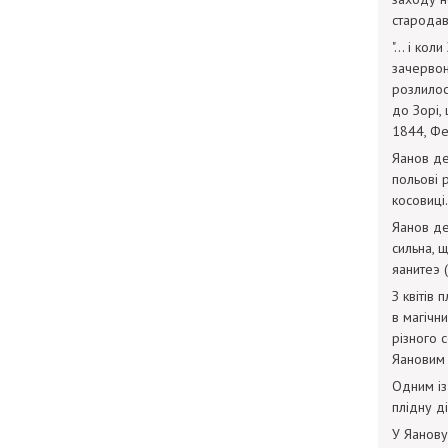
стародав
"... і ко
зачервон
розлилос
до Зорі,
1844, Ф
Яанов д
польові 
косовиці
Яанов де
сильна, 
яанитеэ (
З квітів 
в магічн
різного 
Яановим
Одним із
плідну д
У Яанову