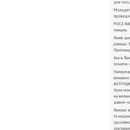
для того,
Молодята
проведен
РОСА ЯАН
пляшки.
Яанів де
раніше. 
Пригнану
Їжа в Яа
початок 
Напередо
впливом 
ВАТРУШКИ
була мож
на велик
давніх ч
Яанове в
та кидан
(дослівно
слугувало