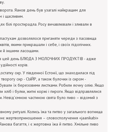
ву.
 ворота. Яанов день був узагалі найкращим для
м і щасливим.
ях білі простирадла. Росу вичавлювали і зливали в
ень пастухам дозволялося приганяти череди з пасовища
ітів, якими прикрашали і себе, і своїх підопічних.
ми й іншими ласощами.
вати в цей день БЛЮДА З МОЛОЧНИХ ПРОДУКТІВ - адже
удійності корів.
остатку сир. У південної Естонії, що знаходилася під
ворогу сир - СЫЙР, а також булочки із сиром -
бували їх березовими листками. Робили яєчну олію. Якщо
и хліб і булки, житні коржі і пироги. Якщо відправлялися
ми. Невід'ємною частиною свята було пиво – відомий з
ному ритуалі. Колись їжа та питво у загального вогнища
внє жертвоприношення – словосполучення «jaanikabi»
 Яанова багаття, і є жертовна їжа й питво. Хмільне пиво