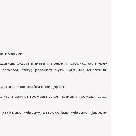
ні культури.
овищі, будуть пізнавати і берегти історико-культурну
 загалом, світу; розвиватимуть критичне мислення,
а дитина може знайти нових друзів.
иблять навички громадянської позиції і громадянської
 релігійних спільнот, навколо ідей спільних ціннісних
.