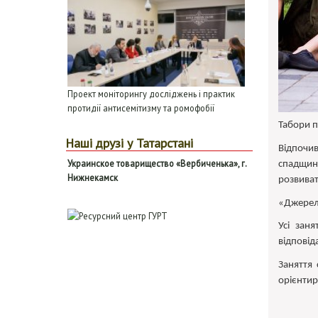
Проект моніторингу досліджень і практик
протидії антисемітизму та ромофобії
Табори п
Наші друзі у Татарстані
Відпочив
Ук
раинское товарищество «
В
ербиченька», г.
спадщин
Н
ижнекамск
розвиват
«Джерела
Усі заня
відповід
Заняття 
орієнтир