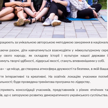
рацюють за унікальною авторською методикою занурення в національ
аючи разом, діти навчатимуться взаємодіяти у міжкультурному серед
у свого народу, як складову історії і культури нашої держави і
имуть творчі здібності, лідерські якості, стануть впевненішими у собі.
» - це місце, де створена атмосфера дружності та безпеки, в якій Ваш
ття інтерактивні та креативні. На освітніх локаціях учасники погл
альності; буде проведена тренінгова програма по лідерству.
сприяють консолідації учасників, представників з різних етнічних та
ів, що є запорукою розвитку демократичного українського суспільства