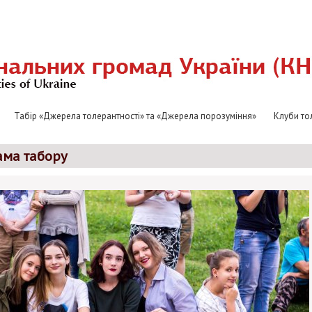
Табір «Джерела толерантності» та «Джерела порозуміння»
Клуби то
ама табору