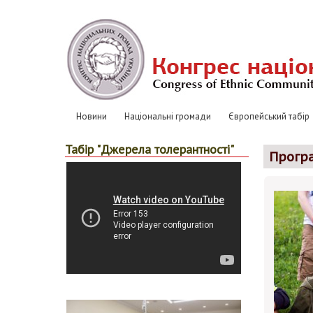
Перейти
к
основному
содержанию
Новини
Національні громади
Європейський табір
Основная
навигация
Табір "Джерела толерантності"
Прогр