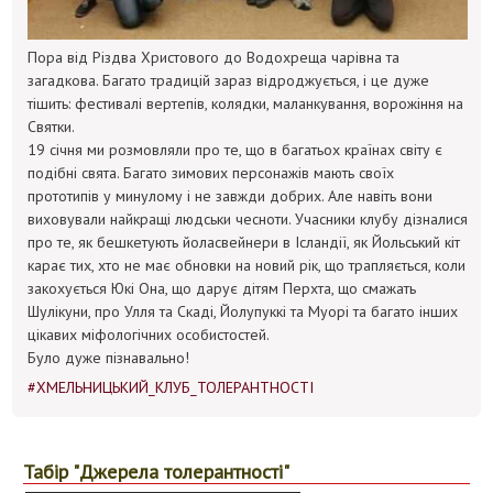
Пора від Різдва Христового до Водохреща чарівна та
загадкова. Багато традицій зараз відроджується, і це дуже
тішить: фестивалі вертепів, колядки, маланкування, ворожіння на
Святки.
19 січня ми розмовляли про те, що в багатьох країнах світу є
подібні свята. Багато зимових персонажів мають своїх
прототипів у минулому і не завжди добрих. Але навіть вони
виховували найкращі людськи чесноти. Учасники клубу дізналися
про те, як бешкетують йоласвейнери в Ісландії, як Йольський кіт
карає тих, хто не має обновки на новий рік, що трапляється, коли
закохується Юкі Она, що дарує дітям Перхта, що смажать
Шулікуни, про Улля та Скаді, Йолупуккі та Муорі та багато інших
цікавих міфологічних особистостей.
Було дуже пізнавально!
#ХМЕЛЬНИЦЬКИЙ_КЛУБ_ТОЛЕРАНТНОСТІ
Табір "Джерела толерантності"