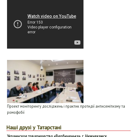
Проект моніторингу досліджень і практик протидії антисемітизму та
ромофобії
Наші друзі у Татарстані
Ук
раинское товарищество «
В
ербиченька», г.
Н
ижнекамск