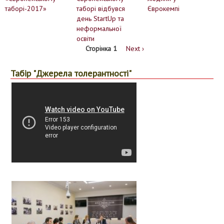
таборі-2017»
таборі відбувся
Єврокемпі
день StartUp та
неформальної
освіти
Сторінка 1
Наступна
Next ›
сторінка
Розбивка
на
Табір "Джерела толерантності"
сторінки