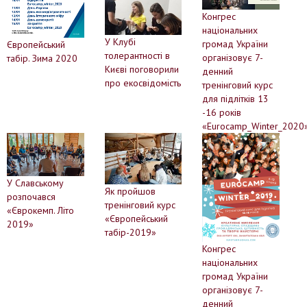
Конгрес
національних
У Клубі
громад України
Європейський
толерантності в
організовує 7-
табір. Зима 2020
Києві поговорили
денний
про екосвідомість
тренінговий курс
для підлітків 13
-16 років
«Eurocamp_Winter_2020
У Славському
Як пройшов
розпочався
тренінговий курс
«Єврокемп. Літо
«Європейський
2019»
табір-2019»
Конгрес
національних
громад України
організовує 7-
денний