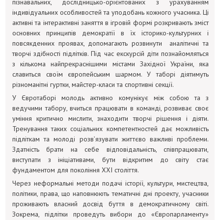
пізнавальних, дослідницько-орієнтованих з урахуванням
індивідуальних особливостей та уподобань кожного учасника. Ці
активні та інтерактивні заняття в ігровій формі розкривають зміст
основних принципів демократії в їх історико-культурних і
повсякденних проявах, допомагають розвинути аналітичні та
творчі здібності підлітків. Під час екскурсій діти познайомляться
з кількома найпрекраснішими містами Західної України, яка
славиться своїм європейським шармом. У таборі діятимуть
різноманітні гуртки, майстер-класи та спортивні секції.
У Євротаборі молодь активно комунікує між собою та з
ведучими табору, вчиться працювати в команді, розвиває своє
уміння критично мислити, знаходити творчі рішення і діяти.
Тренування таких соціальних компетентностей дає можливість
підліткам та молоді розв’язувати життєво важливі проблеми.
Здатність брати на себе відповідальність, співпрацювати,
виступати з ініціативами, бути відкритим до світу стає
фундаментом для покоління ХХІ століття.
Через неформальні методи подачі історії, культури, мистецтва,
політики, права, що наповнюють тематичні дні проекту, учасники
проживають власний досвід буття в демократичному світі.
Зокрема, підлітки проведуть вибори до «Європарламенту»