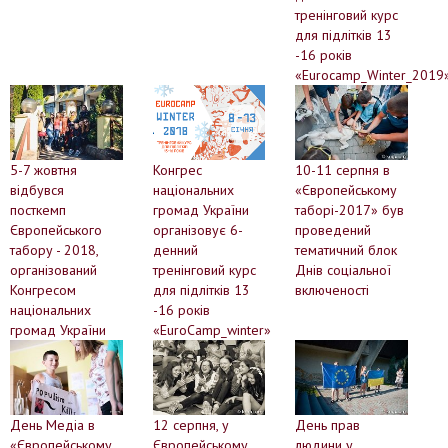
тренінговий курс
для підлітків 13
-16 років
«Eurocamp_Winter_2019
Конгрес
10-11 серпня в
5-7 жовтня
національних
«Європейському
відбувся
громад України
таборі-2017» був
посткемп
організовує 6-
проведений
Європейського
денний
тематичний блок
табору - 2018,
тренінговий курс
Днів соціальної
організований
для підлітків 13
включеності
Конгресом
-16 років
національних
«EuroCamp_winter»
громад України
День Медіа в
12 серпня, у
День прав
«Європейському
Європейському
людини у