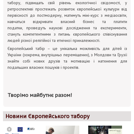
табору, підвищать свій рівень екологічної свідомості, у
ретроспективі простежать розвиток європейської культури від
первісності до постмодерну, матимуть міні-курс з медіаосвіти,
навчаться відкривати власний бізнес та платити
податки, проведуть наукові дослідження та експерименти,
стануть компетентними з питань європейського співіснування
людей різної релігійної та етнічної приналежності.
Європейський табір – це унікальна можливість для дітей із
України (зокрема, внутрішньо переміщених), з Молдови та Грузії
знайти собі нових друзів та мотивацію і натхнення для
подальших власних пошуків і проектів.
Творімо майбутнє разом!
Новини Європейського табору