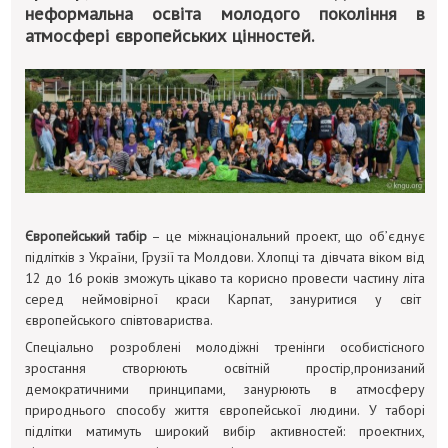
неформальна освіта молодого покоління в
атмосфері європейських цінностей.
Європейський табір
– це міжнаціональний проект, що об’єднує
підлітків з України, Грузії та Молдови. Хлопці та дівчата віком від
12 до 16 років зможуть цікаво та корисно провести частину літа
серед неймовірної краси Карпат, зануритися у світ
європейського співтовариства.
Спеціально розроблені молодіжні тренінги особистісного
зростання створюють освітній простір,пронизаний
демократичними принципами, занурюють в атмосферу
природнього способу життя європейської людини. У таборі
підлітки матимуть широкий вибір активностей: проектних,